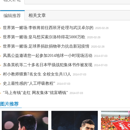
相关文章
编辑推荐
世界第一赌场:李铁将前往西班牙处理与武汉卓尔的
2020-02-26
世界第一赌场:皇马想买索尔洛特得花5000万欧
2020-02-26
世界第一赌场:足球界捐款捐物举力抗击新冠疫情
2020-02-26
凤凰公益邀请您一起参加2014地球一小时现场活动
2014-07-03
东条英机等二十多名日本甲级战犯集体书作被发现
2014-07-03
村小教师猥亵7名女生 全校女生共13人
2014-07-03
史上最性感的“人工呼吸教程”
2014-07-03
“马上有钱”走红 网友集体“炫富晒钱”
2014-07-03
图片推荐