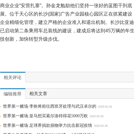
商业企业“安营扎寨”。孙金龙勉励他们坚持一张好的蓝图干到
展。位于天心区的长沙(国家)广告产业园核心园区正在抓紧建
企业精细化管理，建立严格的企业准入和退出机制。长沙比亚迪汽
已启动第二条乘用车总装线的建设，建成后将达到45万辆的年
技创新，加快转型升级步伐。
相关评论
相关文章
编辑推荐
世界第一赌场:李铁将前往西班牙处理与武汉卓尔的
2020-02-26
世界第一赌场:皇马想买索尔洛特得花5000万欧
2020-02-26
世界第一赌场:足球界捐款捐物举力抗击新冠疫情
2020-02-26