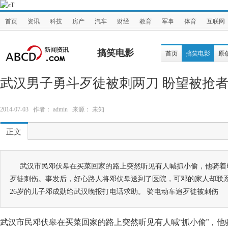
首页
资讯
科技
房产
汽车
财经
教育
军事
体育
互联网
搞笑电影
首页
搞笑电影
原
武汉男子勇斗歹徒被刺两刀 盼望被抢
2014-07-03 作者： admin 来源： 未知
正文
武汉市民邓伏皋在买菜回家的路上突然听见有人喊抓小偷，他骑着
歹徒刺伤。事发后，好心路人将邓伏皋送到了医院，可邓的家人却联
26岁的儿子邓成勋给武汉晚报打电话求助。 骑电动车追歹徒被刺伤
武汉市民邓伏皋在买菜回家的路上突然听见有人喊“抓小偷”，