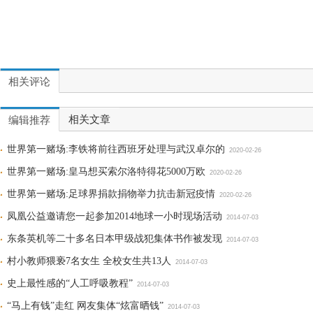
相关评论
相关文章
编辑推荐
世界第一赌场:李铁将前往西班牙处理与武汉卓尔的
2020-02-26
世界第一赌场:皇马想买索尔洛特得花5000万欧
2020-02-26
世界第一赌场:足球界捐款捐物举力抗击新冠疫情
2020-02-26
凤凰公益邀请您一起参加2014地球一小时现场活动
2014-07-03
东条英机等二十多名日本甲级战犯集体书作被发现
2014-07-03
村小教师猥亵7名女生 全校女生共13人
2014-07-03
史上最性感的“人工呼吸教程”
2014-07-03
“马上有钱”走红 网友集体“炫富晒钱”
2014-07-03