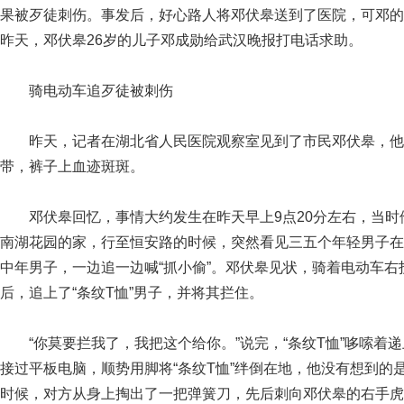
果被歹徒刺伤。事发后，好心路人将邓伏皋送到了医院，可邓的
昨天，邓伏皋26岁的儿子邓成勋给武汉晚报打电话求助。
骑电动车追歹徒被刺伤
昨天，记者在湖北省人民医院观察室见到了市民邓伏皋，他
带，裤子上血迹斑斑。
邓伏皋回忆，事情大约发生在昨天早上9点20分左右，当时
南湖花园的家，行至恒安路的时候，突然看见三五个年轻男子在
中年男子，一边追一边喊“抓小偷”。邓伏皋见状，骑着电动车右
后，追上了“条纹T恤”男子，并将其拦住。
“你莫要拦我了，我把这个给你。”说完，“条纹T恤”哆嗦着
接过平板电脑，顺势用脚将“条纹T恤”绊倒在地，他没有想到的是
时候，对方从身上掏出了一把弹簧刀，先后刺向邓伏皋的右手虎