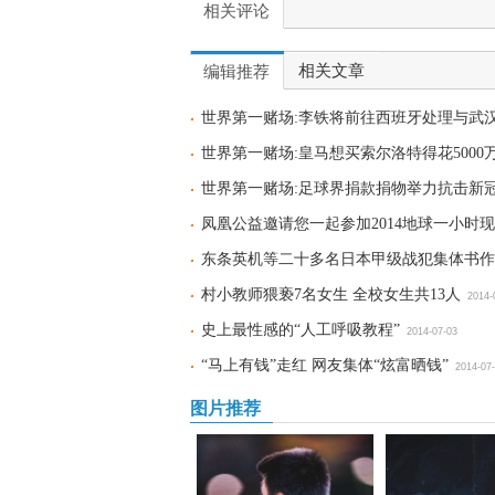
相关评论
相关文章
编辑推荐
世界第一赌场:李铁将前往西班牙处理与武
世界第一赌场:皇马想买索尔洛特得花5000
世界第一赌场:足球界捐款捐物举力抗击新
凤凰公益邀请您一起参加2014地球一小时
东条英机等二十多名日本甲级战犯集体书作
村小教师猥亵7名女生 全校女生共13人
2014-
史上最性感的“人工呼吸教程”
2014-07-03
“马上有钱”走红 网友集体“炫富晒钱”
2014-07
图片推荐