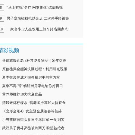
8
“马上有钱”走红 网友集体“炫富晒钱
9
男子拿辣椒粉抢劫金店 二次伸手终被警
10
一家老小12人坐农用三轮车跨省回家 行
精彩视频
番茄减缓衰老 8种常吃食物竟可延年益寿
原信徒揭全能神洗脑过程：利用弱点说服
夏季微波炉成为很多厨房中的主力军
夏季不再“苦”畅销厨房家电给你好胃口
营养师推荐10大抗衰食品
清晨来杯柠檬水! 营养师推荐10大抗衰食
《变形金刚4》女主登金属妆容等芭莎
小男孩露宿街头多日不愿回家 一见到警
武汉男子勇斗歹徒被刺两刀 盼望被抢者