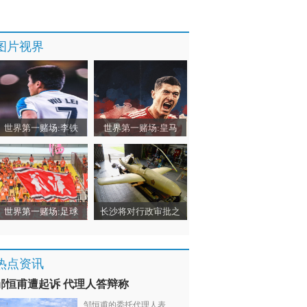
图片视界
世界第一赌场:李铁
世界第一赌场:皇马
世界第一赌场:足球
长沙将对行政审批之
热点资讯
邹恒甫遭起诉 代理人答辩称
邹恒甫的委托代理人表