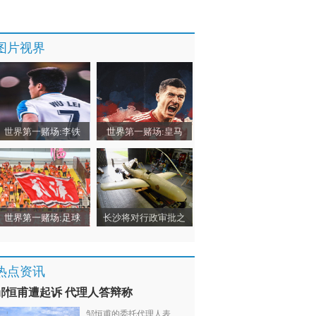
图片视界
世界第一赌场:李铁
世界第一赌场:皇马
世界第一赌场:足球
长沙将对行政审批之
热点资讯
邹恒甫遭起诉 代理人答辩称
邹恒甫的委托代理人表