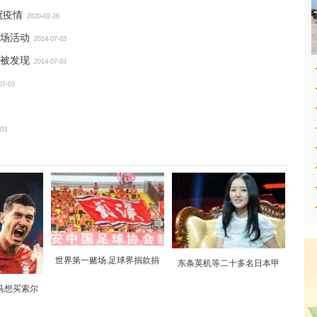
冠疫情
2020-02-26
现场活动
2014-07-03
被发现
2014-07-03
07-03
-03
世界第一赌场:足球界捐款捐
东条英机等二十多名日本甲
马想买索尔