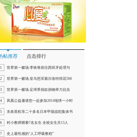
热帖推荐
点击排行
1
世界第一赌场:李铁将前往西班牙处理与
2
世界第一赌场:皇马想买索尔洛特得花500
3
世界第一赌场:足球界捐款捐物举力抗击
4
凤凰公益邀请您一起参加2014地球一小时
5
东条英机等二十多名日本甲级战犯集体书
6
村小教师猥亵7名女生 全校女生共13人
7
史上最性感的“人工呼吸教程”