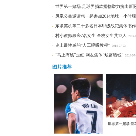
世界第一赌场:足球界捐款捐物举力抗击新
凤凰公益邀请您一起参加2014地球一小时
东条英机等二十多名日本甲级战犯集体书作
村小教师猥亵7名女生 全校女生共13人
2014-
史上最性感的“人工呼吸教程”
2014-07-03
“马上有钱”走红 网友集体“炫富晒钱”
2014-07
图片推荐
世界第一赌场:皇