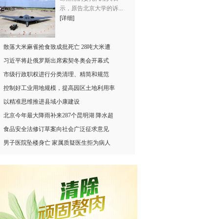
示，原告北京大学的诉...
[详细]
散落大米麻雀抢食致成批死亡 28吨大米遭
习近平将赴俄罗斯出席索契冬奥会开幕式
市级行政职权进行分类清理、精简和规范
控制好工业用地规模，提高园区土地利用率
以精准思维推进县域小康建设
北京今年最大降雨补来287个昆明湖 降水超
食品安全法修订草案向社会广泛征求意见
男子医院坠楼身亡 家属质疑医生拒为病人