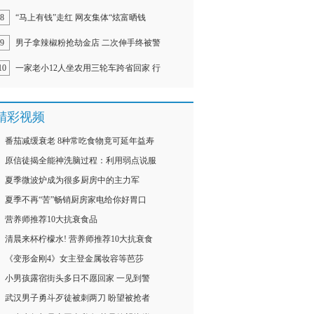
8
“马上有钱”走红 网友集体“炫富晒钱
9
男子拿辣椒粉抢劫金店 二次伸手终被警
10
一家老小12人坐农用三轮车跨省回家 行
精彩视频
番茄减缓衰老 8种常吃食物竟可延年益寿
原信徒揭全能神洗脑过程：利用弱点说服
夏季微波炉成为很多厨房中的主力军
夏季不再“苦”畅销厨房家电给你好胃口
营养师推荐10大抗衰食品
清晨来杯柠檬水! 营养师推荐10大抗衰食
《变形金刚4》女主登金属妆容等芭莎
小男孩露宿街头多日不愿回家 一见到警
武汉男子勇斗歹徒被刺两刀 盼望被抢者