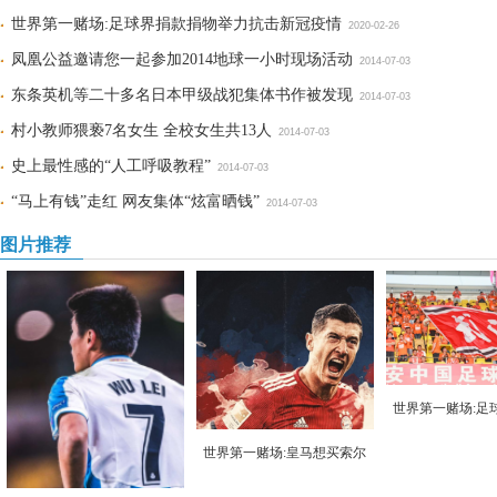
世界第一赌场:足球界捐款捐物举力抗击新冠疫情
2020-02-26
凤凰公益邀请您一起参加2014地球一小时现场活动
2014-07-03
东条英机等二十多名日本甲级战犯集体书作被发现
2014-07-03
村小教师猥亵7名女生 全校女生共13人
2014-07-03
史上最性感的“人工呼吸教程”
2014-07-03
“马上有钱”走红 网友集体“炫富晒钱”
2014-07-03
图片推荐
世界第一赌场:足
世界第一赌场:皇马想买索尔